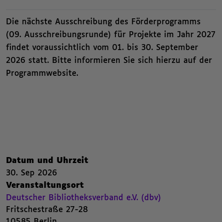
Die nächste Ausschreibung des Förderprogramms
(09. Ausschreibungsrunde) für Projekte im Jahr 2027
findet voraussichtlich vom 01. bis 30. September
2026 statt. Bitte informieren Sie sich hierzu auf der
Programmwebsite.
Nachfolgend die Kategorien beziehungsweise Filter des Beitrags.
Zusammenfassende Informat
,
Datum und Uhrzeit
30. Sep 2026
30. September 2026 ,
,
,
,
Veranstaltungsort
Deutscher Bibliotheksverband e.V. (dbv)
Fritschestraße 27-28
,
10585 Berlin