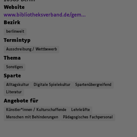
,
Website
Beitrags Webseite. Öffnet einen neuen Browser Tab.
,
www.bibliotheksverband.de/gem…
,
Bezirk
berlinweit
,
,
,
Termintyp
Ausschreibung / Wettbewerb
,
,
,
Thema
Sonstiges
,
,
,
Sparte
Alltagskultur
Digitale Spielekultur
Spartenübergreifend
Literatur
,
,
,
Angebote für
Künstler*innen / Kulturschaffende
Lehrkräfte
Menschen mit Behinderungen
Pädagogisches Fachpersonal
,
,
Kategorien beziehungsweise Filter ende.