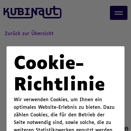
page start,
J
main content start,
u
,
m
p
t
Zurück zur Übersicht
o
m
a
Cookie-
i
n
c
Richtlinie
o
n
t
Wir verwenden Cookies, um Ihnen ein
e
optimales Website-Erlebnis zu bieten. Dazu
n
zählen Cookies, die für den Betrieb der
t
.
Seite notwendig sind, sowie solche, die zu
weiteren Statistikzwecken genutzt werden.
,