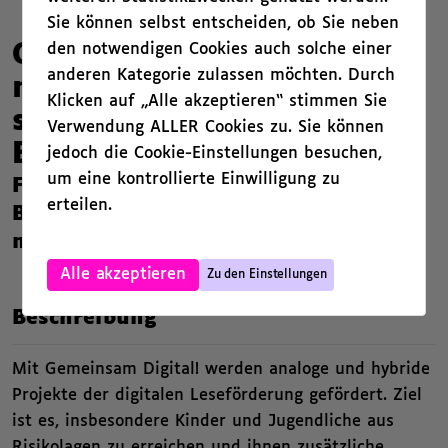
Sie können selbst entscheiden, ob Sie neben
den notwendigen Cookies auch solche einer
Gemeinsam Digital! Kreativ
anderen Kategorie zulassen möchten. Durch
mit Medien | Kultur macht
Klicken auf „Alle akzeptieren“ stimmen Sie
stark. Bündnisse für
Verwendung ALLER Cookies zu. Sie können
Bildung
jedoch die Cookie-Einstellungen besuchen,
um eine kontrollierte Einwilligung zu
Förderung im Rahmen des
erteilen.
Bundesförderprogramms "Kultur
macht stark. Bündnisse für Bildung"
,
Alle akzeptieren
Zu den Einstellungen
,
Beschreibung
Mit Gemeinsam Digital! werden analoge und hybride
Projekte der digitalen Leseförderung gefördert. Ziel
ist es, insbesondere Kinder und Jugendliche aus
Risikolagen zu erreichen und ihnen zusätzliche