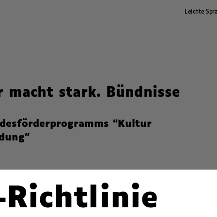
Leichte Spr
r macht stark. Bündnisse
desförderprogramms "Kultur
ldung"
-Richtlinie
ept des Deutschen Volkshochschul-Verbandes.
ilnehmenden durch in der Regel ganztägige