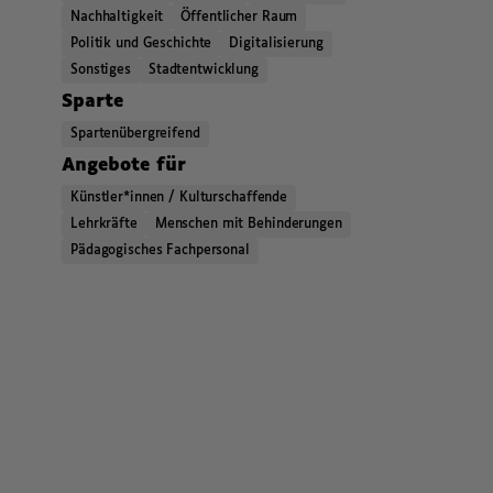
Nachhaltigkeit
Öffentlicher Raum
Politik und Geschichte
Digitalisierung
Sonstiges
Stadtentwicklung
,
,
,
Sparte
Spartenübergreifend
,
,
,
Angebote für
Künstler*innen / Kulturschaffende
Lehrkräfte
Menschen mit Behinderungen
Pädagogisches Fachpersonal
,
,
Kategorien beziehungsweise Filter ende.