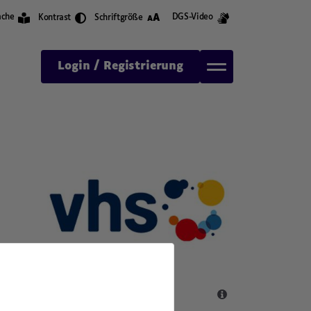
A
ache
DGS-Video
Kontrast
Schriftgröße
A
Login / Registrierung
,
,