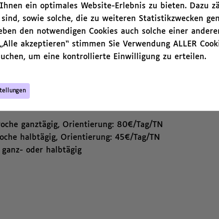
hnen ein optimales Website-Erlebnis zu bieten. Dazu zä
ve künstlerische Erfahrungen machen können.
 sind, sowie solche, die zu weiteren Statistikzwecken ge
urellen, sprachlichen und sozialen Kompetenzen.
neben den notwendigen Cookies auch solche einer andere
- und Schreib Workshops, Bildhauerei, Malen,
 „Alle akzeptieren“ stimmen Sie Verwendung ALLER Cooki
afie. Zudem können Elemente der Sprach- und
uchen, um eine kontrollierte Einwilligung zu erteilen.
r nachhaltige Entwicklung, Politische Bildung
rojekte sind auch halbtags und/oder außerhalb
eer-Teamer*innen eingebunden werden.
tellungen
woche ganztägig, Orientierung: 80€/Tag/TN
che halbtägig, Orientierung: 45€/Tag/TN
 ganz- oder halbtägig