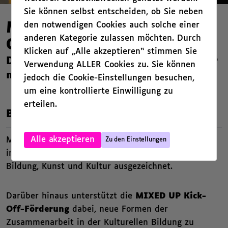
Sie können selbst entscheiden, ob Sie neben
den notwendigen Cookies auch solche einer
MIXED UP Preis und Kick-
anderen Kategorie zulassen möchten. Durch
Off-Förderung
Klicken auf „Alle akzeptieren“ stimmen Sie
Der Wettbewerb für Kunst und Kultur
Verwendung ALLER Cookies zu. Sie können
mit Schulen und Kitas
jedoch die Cookie-Einstellungen besuchen,
um eine kontrollierte Einwilligung zu
erteilen.
,
Beschreibung
,
Alle akzeptieren
Mit dem
MIXED UP Preis
werden am 6. November
Zu den Einstellungen
in Berlin herausragende Kooperationen zwischen
Bildung, Kunst und Kultur ausgezeichnet.
Darüber hinaus unterstützt die
MIXED UP Kick-
Off-Förderung
dabei, neue Formen der
Zusammenarbeit in der Kulturellen Bildung zu