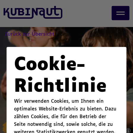
page start,
J
main content start,
u
,
m
p
t
Zurück zur Übersicht
o
m
a
Cookie-
i
n
c
Richtlinie
o
n
t
Wir verwenden Cookies, um Ihnen ein
e
optimales Website-Erlebnis zu bieten. Dazu
n
zählen Cookies, die für den Betrieb der
t
.
Seite notwendig sind, sowie solche, die zu
weiteren Statistikzwecken genutzt werden.
,