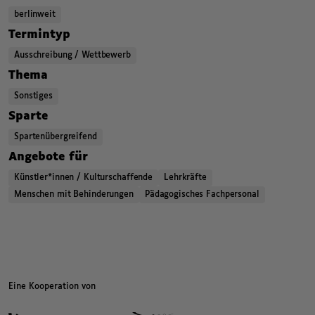
berlinweit
,
,
,
Termintyp
Ausschreibung / Wettbewerb
,
,
,
Thema
Sonstiges
,
,
,
Sparte
Spartenübergreifend
,
,
,
Angebote für
Künstler*innen / Kulturschaffende
Lehrkräfte
Menschen mit Behinderungen
Pädagogisches Fachpersonal
,
,
Kategorien beziehungsweise Filter ende.
Eine Kooperation von