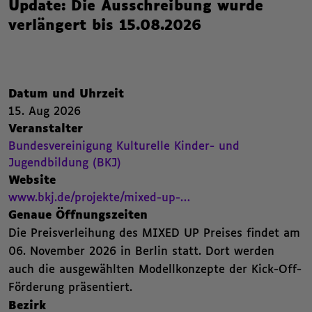
Update: Die Ausschreibung wurde
verlängert bis 15.08.2026
Nachfolgend die Kategorien beziehungsweise Filter des Beitrags.
Zusammenfassende Informat
,
Datum und Uhrzeit
15. Aug 2026
15. August 2026 ,
,
,
,
Veranstalter
Bundesvereinigung Kulturelle Kinder- und Jugendbildung (BKJ). Zur Seite 
,
Bundesvereinigung Kulturelle Kinder- und
Jugendbildung (BKJ)
,
Website
Beitrags Webseite. Öffnet einen neuen Browser Tab.
,
www.bkj.de/projekte/mixed-up-…
,
Genaue Öffnungszeiten
Die Preisverleihung des MIXED UP Preises findet am
06. November 2026 in Berlin statt. Dort werden
auch die ausgewählten Modellkonzepte der Kick-Off-
Förderung präsentiert.
,
,
Bezirk