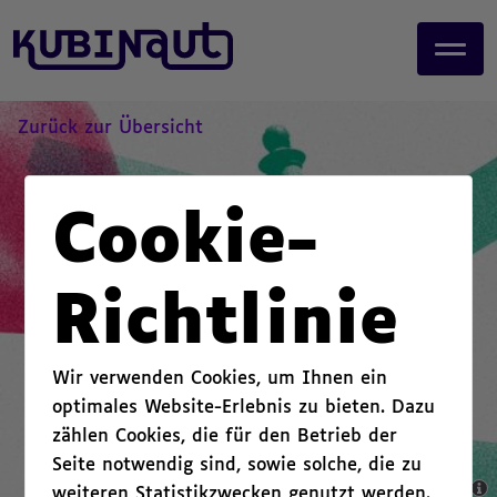
page start,
J
main content start,
u
,
m
p
t
Zurück zur Übersicht
o
m
a
Cookie-
i
n
c
Richtlinie
o
n
t
Wir verwenden Cookies, um Ihnen ein
e
optimales Website-Erlebnis zu bieten. Dazu
n
zählen Cookies, die für den Betrieb der
t
.
Seite notwendig sind, sowie solche, die zu
weiteren Statistikzwecken genutzt werden.
,