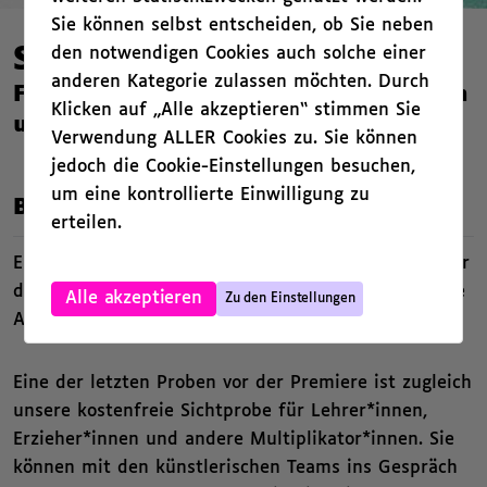
Sie können selbst entscheiden, ob Sie neben
den notwendigen Cookies auch solche einer
Sichtprobe „Pinocchio“
anderen Kategorie zulassen möchten. Durch
Für Lehrer*innen, Multiplikator*innen
Klicken auf „Alle akzeptieren“ stimmen Sie
und Interessierte
Verwendung ALLER Cookies zu. Sie können
jedoch die Cookie-Einstellungen besuchen,
um eine kontrollierte Einwilligung zu
,
Beschreibung
erteilen.
Erleben Sie unsere neuen Inszenierungen bereits vor
,
der Premiere, damit Sie entscheiden können, welche
Alle akzeptieren
Zu den Einstellungen
Angebote spannend für Ihre Schüler*innen sind!
Eine der letzten Proben vor der Premiere ist zugleich
unsere kostenfreie Sichtprobe für Lehrer*innen,
Erzieher*innen und andere Multiplikator*innen. Sie
können mit den künstlerischen Teams ins Gespräch