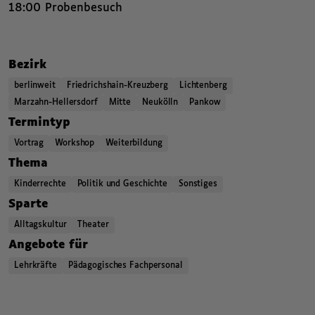
18:00 Probenbesuch
,
,
Bezirk
berlinweit
Friedrichshain-Kreuzberg
Lichtenberg
Marzahn-Hellersdorf
Mitte
Neukölln
Pankow
,
,
,
Termintyp
Vortrag
Workshop
Weiterbildung
,
,
,
Thema
Kinderrechte
Politik und Geschichte
Sonstiges
,
,
,
Sparte
Alltagskultur
Theater
,
,
,
Angebote für
Lehrkräfte
Pädagogisches Fachpersonal
,
,
Kategorien beziehungsweise Filter ende.