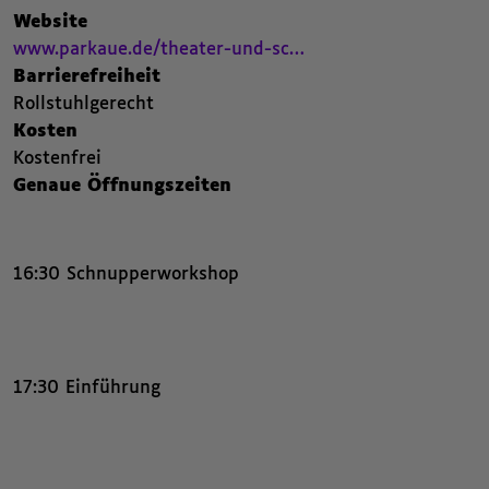
,
Website
Beitrags Webseite. Öffnet einen neuen Browser Tab.
,
www.parkaue.de/theater-und-sc…
,
Barrierefreiheit
,
Rollstuhlgerecht
,
Kosten
,
Kostenfrei
,
Genaue Öffnungszeiten
16:30 Schnupperworkshop
17:30 Einführung