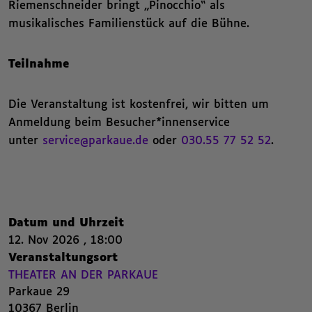
Riemenschneider bringt „Pinocchio“ als
musikalisches Familienstück auf die Bühne.
Teilnahme
Die Veranstaltung ist kostenfrei, wir bitten um
Anmeldung beim Besucher*innenservice
unter
service@parkaue.de
oder
030.55 77 52 52
.
Nachfolgend die Kategorien beziehungsweise Filter des Beitrags.
Zusammenfassende Informat
,
Datum und Uhrzeit
12. Nov 2026 , 18:00
12. November 2026 , 18:00 ,
,
,
,
Veranstaltungsort
THEATER AN DER PARKAUE
Parkaue 29
,
10367 Berlin