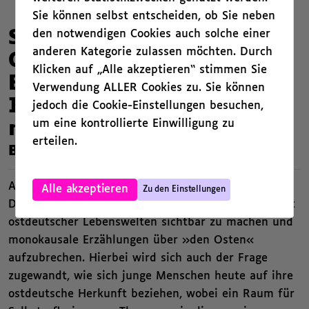
Sie können selbst entscheiden, ob Sie neben
den notwendigen Cookies auch solche einer
Simson, Sandmann,
anderen Kategorie zulassen möchten. Durch
Ostfluencer - Die
Klicken auf „Alle akzeptieren“ stimmen Sie
Bedeutung ostdeutscher
Verwendung ALLER Cookies zu. Sie können
Identitäten in der Arbeit
jedoch die Cookie-Einstellungen besuchen,
um eine kontrollierte Einwilligung zu
mit jungen Menschen
erteilen.
,
Beschreibung
,
Ausgehend von einem kritischen Blick auf aktuelle
Alle akzeptieren
Zu den Einstellungen
Diskurse zielt die Fortbildung darauf ab, die Vielfalt
ostdeutscher Lebenswelten sichtbar zu machen und
monokausale Erzählungen über »den Osten«
aufzubrechen. Hierbei wird sich auch der Frage
zugewandt, wie sich junge Menschen heute auf ihre
ostdeutsche Herkunft beziehen, wobei ein Raum für