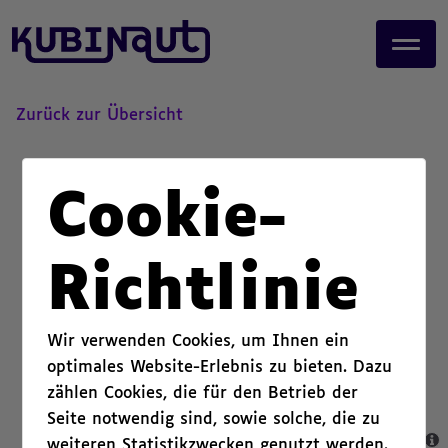
page start,
J
main content start,
u
,
m
p
t
Zurück zur Übersicht
o
m
a
Cookie-
i
n
c
Richtlinie
o
n
t
Wir verwenden Cookies, um Ihnen ein
e
optimales Website-Erlebnis zu bieten. Dazu
n
zählen Cookies, die für den Betrieb der
t
.
Seite notwendig sind, sowie solche, die zu
weiteren Statistikzwecken genutzt werden.
,