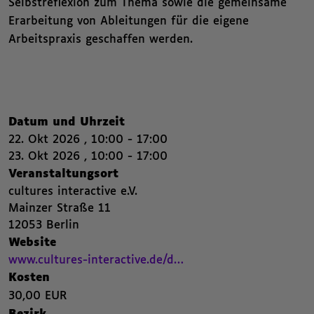
Selbstreflexion zum Thema sowie die gemeinsame
Erarbeitung von Ableitungen für die eigene
Arbeitspraxis geschaffen werden.
Nachfolgend die Kategorien beziehungsweise Filter des Beitrags.
Zusammenfassende Informat
,
Datum und Uhrzeit
22. Okt 2026 , 10:00 - 17:00
22. Oktober 2026 , 10:00 bis 17:00 ,
23. Okt 2026 , 10:00 - 17:00
23. Oktober 2026 , 10:00 bis 17:00 ,
,
,
,
Veranstaltungsort
cultures interactive e.V.
Mainzer Straße 11
,
12053 Berlin
,
Website
Beitrags Webseite. Öffnet einen neuen Browser Tab.
,
www.cultures-interactive.de/d…
,
Kosten
30,00 EUR
,
,