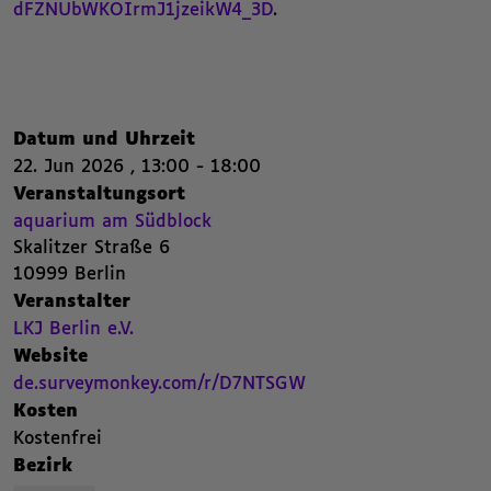
dFZNUbWKOIrmJ1jzeikW4_3D
.
Nachfolgend die Kategorien beziehungsweise Filter des Beitrags.
Zusammenfassende Informat
,
Datum und Uhrzeit
22. Jun 2026 , 13:00 - 18:00
22. Juni 2026 , 13:00 bis 18:00 ,
,
,
,
Veranstaltungsort
aquarium am Südblock
Skalitzer Straße 6
,
10999 Berlin
,
Veranstalter
LKJ Berlin e.V.. Zur Seite von LKJ Berlin e.V. auf Kubinaut wechseln.
,
LKJ Berlin e.V.
,
Website
Beitrags Webseite. Öffnet einen neuen Browser Tab.
,
de.surveymonkey.com/r/D7NTSGW
,
Kosten
,
Kostenfrei
,
Bezirk