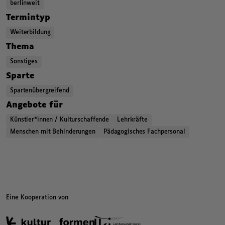
berlinweit
,
,
,
Termintyp
Weiterbildung
,
,
,
Thema
Sonstiges
,
,
,
Sparte
Spartenübergreifend
,
,
,
Angebote für
Künstler*innen / Kulturschaffende
Lehrkräfte
Menschen mit Behinderungen
Pädagogisches Fachpersonal
,
,
Kategorien beziehungsweise Filter ende.
Eine Kooperation von