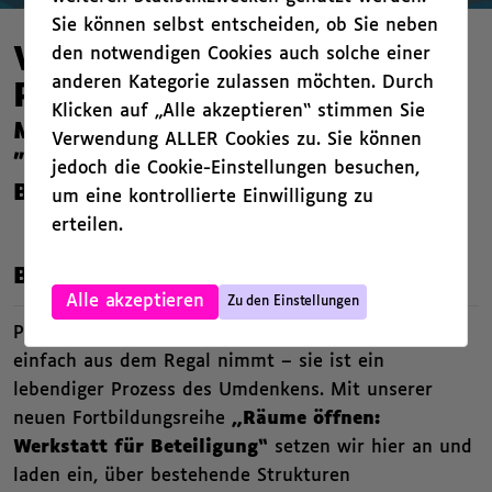
Sie können selbst entscheiden, ob Sie neben
den notwendigen Cookies auch solche einer
Verstehen: Was heißt
anderen Kategorie zulassen möchten. Durch
Partizipation wirklich?
Klicken auf „Alle akzeptieren“ stimmen Sie
Modul 1 der neuen Fortbildungsreihe
Verwendung ALLER Cookies zu. Sie können
"Räume öffnen: Werkstatt für
jedoch die Cookie-Einstellungen besuchen,
Beteiligung"
um eine kontrollierte Einwilligung zu
erteilen.
,
Beschreibung
,
Alle akzeptieren
Zu den Einstellungen
Partizipation ist kein fertiges Produkt, das man
einfach aus dem Regal nimmt – sie ist ein
lebendiger Prozess des Umdenkens. Mit unserer
neuen Fortbildungsreihe
„Räume öffnen:
Werkstatt für Beteiligung“
setzen wir hier an und
laden ein, über bestehende Strukturen