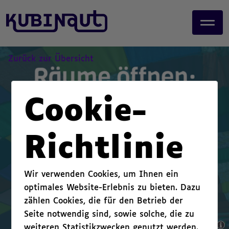
page start,
J
main content start,
u
,
m
p
t
Zurück zur Übersicht
o
m
a
Cookie-
i
n
c
Richtlinie
o
n
t
Wir verwenden Cookies, um Ihnen ein
e
optimales Website-Erlebnis zu bieten. Dazu
n
zählen Cookies, die für den Betrieb der
t
.
Seite notwendig sind, sowie solche, die zu
weiteren Statistikzwecken genutzt werden.
,