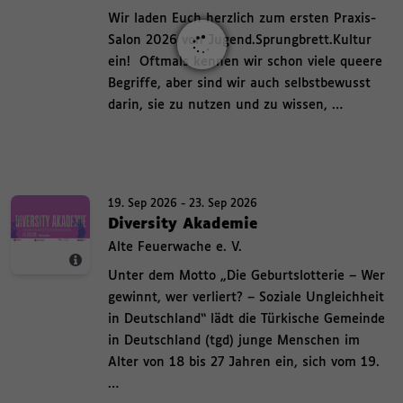
,
Wir laden Euch herzlich zum ersten Praxis-
Salon 2026 von Jugend.Sprungbrett.Kultur
ein! Oftmals kennen wir schon viele queere
Begriffe, aber sind wir auch selbstbewusst
darin, sie zu nutzen und zu wissen, …
Bild-Info-Layer ein und ausblenden Termin. 19. September 2026 bis 23. Se
Termin.
19. Sep 2026 - 23. Sep 2026
19. September 2026 bis 23. September 2026 ,
Diversity Akademie
,
Alte Feuerwache e. V.
,
,
Unter dem Motto „Die Geburtslotterie – Wer
gewinnt, wer verliert? – Soziale Ungleichheit
in Deutschland“ lädt die Türkische Gemeinde
in Deutschland (tgd) junge Menschen im
Alter von 18 bis 27 Jahren ein, sich vom 19.
…