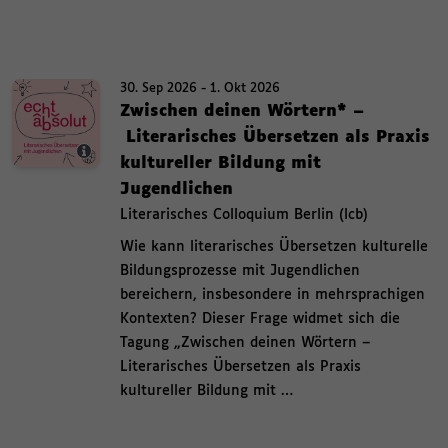
Bild-Info-Layer ein und ausblenden Termin. 30. September 2026 bis 1. Okt
Termin.
30. Sep 2026 - 1. Okt 2026
30. September 2026 bis 1. Oktober 2026 ,
Zwischen deinen Wörtern* –
Literarisches Übersetzen als Praxis
,
kultureller Bildung mit
Jugendlichen
,
Literarisches Colloquium Berlin (lcb)
,
Wie kann literarisches Übersetzen kulturelle
Bildungsprozesse mit Jugendlichen
bereichern, insbesondere in mehrsprachigen
Kontexten? Dieser Frage widmet sich die
Tagung „Zwischen deinen Wörtern –
Literarisches Übersetzen als Praxis
kultureller Bildung mit …