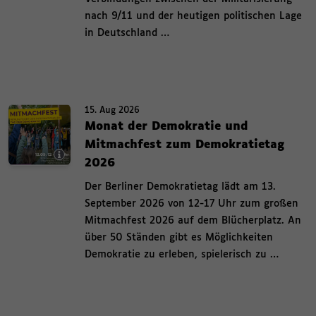
10
11
12
13
14
15
16
S
n
nach 9/11 und der heutigen politischen Lage
17
18
19
20
21
22
23
t
ü
in Deutschland …
24
25
26
27
28
29
30
a
s
31
1
2
3
4
5
6
r
.
t
2022
Jan
2023
Feb
2024
Mar
Bild-Info-Layer ein und ausblenden Termin. 15. August 2026 , Monat der
d
2025
Apr
2026
May
2027
Jun
Termin.
15. Aug 2026
e
15. August 2026 ,
Monat der Demokratie und
s
2028
Jul
2029
Aug
2030
Sep
Mitmachfest zum Demokratietag
F
Oct
Nov
Dec
,
2026
i
,
l
Der Berliner Demokratietag lädt am 13.
t
September 2026 von 12-17 Uhr zum großen
e
Mitmachfest 2026 auf dem Blücherplatz. An
r
über 50 Ständen gibt es Möglichkeiten
m
Demokratie zu erleben, spielerisch zu …
e
n
ü