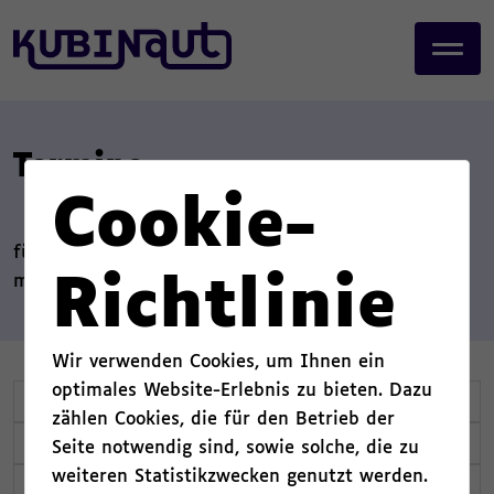
page start,
J
main content start,
u
,
m
p
t
o
Termine
m
a
Cookie-
i
n
für Euch
c
mit weniger als 7 Tagen Laufzeit
Richtlinie
o
n
,
S
t
Wir verwenden Cookies, um Ihnen ein
p
e
optimales Website-Erlebnis zu bieten. Dazu
Bezirk
r
n
zählen Cookies, die für den Betrieb der
i
t
Termintyp
Seite notwendig sind, sowie solche, die zu
n
.
berlinweit
(6)
,
weiteren Statistikzwecken genutzt werden.
g
Kalender