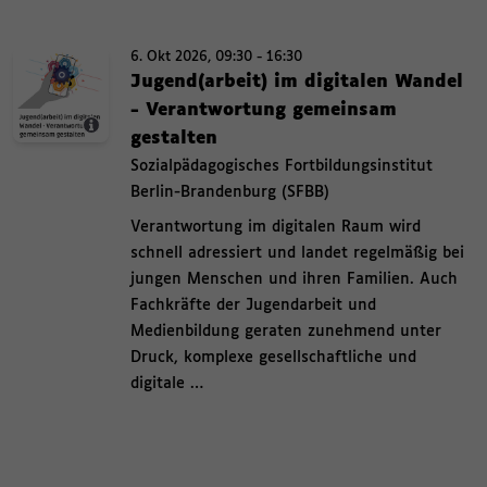
Bild-Info-Layer ein und ausblenden Termin. 6. Oktober 2026 , 09:30 bis 
Termin.
6. Okt 2026, 09:30 - 16:30
6. Oktober 2026 , 09:30 bis 16:30 ,
Jugend(arbeit) im digitalen Wandel
- Verantwortung gemeinsam
,
gestalten
,
Sozialpädagogisches Fortbildungsinstitut
Berlin-Brandenburg (SFBB)
,
Verantwortung im digitalen Raum wird
schnell adressiert und landet regelmäßig bei
jungen Menschen und ihren Familien. Auch
Fachkräfte der Jugendarbeit und
Medienbildung geraten zunehmend unter
Druck, komplexe gesellschaftliche und
digitale …