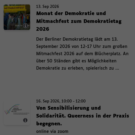
s
Bild-Info-Layer ein und ausblenden Termin. 13. September 2026 , Monat 
Termin.
13. Sep 2026
.
13. September 2026 ,
Monat der Demokratie und
Mitmachfest zum Demokratietag
,
2026
,
Der Berliner Demokratietag lädt am 13.
September 2026 von 12-17 Uhr zum großen
Mitmachfest 2026 auf dem Blücherplatz. An
über 50 Ständen gibt es Möglichkeiten
Demokratie zu erleben, spielerisch zu …
Bild-Info-Layer ein und ausblenden Termin. 16. September 2026 , 10:00 bis
Termin.
16. Sep 2026, 10:00 - 12:00
16. September 2026 , 10:00 bis 12:00 ,
Von Sensibilisierung und
Solidarität. Queerness in der Praxis
,
begegnen.
,
online via zoom