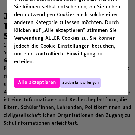
Sie können selbst entscheiden, ob Sie neben
den notwendigen Cookies auch solche einer
JedeSchule.de schafft mehr
anderen Kategorie zulassen möchten. Durch
Tranzparenz im
Klicken auf „Alle akzeptieren“ stimmen Sie
Schulsystem
Verwendung ALLER Cookies zu. Sie können
11. April 2017
jedoch die Cookie-Einstellungen besuchen,
Schulen sind unverzichtbar für die zukunftsfähige
um eine kontrollierte Einwilligung zu
Gestaltung unserer Gesellschaft.
JedeSchule.de
, ein
erteilen.
Projekt von
BildungsCent e.V.
und
Datenschule
, setzt
sich für mehr Transparenz im Bildungsbereich ein
,
Alle akzeptieren
Zu den Einstellungen
und fördert den Dialog zwischen verschiedenen
Akteur*innen in der Bildungspolitik. Die Webpräsens
ist eine Informations- und Recherche­plattform, die
Eltern, Schüler*innen, Lehrenden, Politiker*innen und
zivilgesellschaftlichen Organisationen den Zugang zu
Schulinformationen erleichtert.