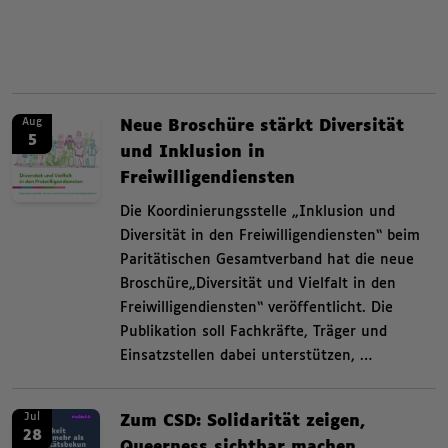
Zusammenfassende Informat
News. Neue Broschüre stärkt Diversität und Inklusion in Freiwilligendienst
News.
Aug
Neue Broschüre stärkt Diversität
5
und Inklusion in
Freiwilligendiensten
,
Die Koordinierungsstelle „Inklusion und
Diversität in den Freiwilligendiensten“ beim
Paritätischen Gesamtverband hat die neue
Broschüre„Diversität und Vielfalt in den
Freiwilligendiensten“ veröffentlicht. Die
Publikation soll Fachkräfte, Träger und
Einsatzstellen dabei unterstützen, …
News. Zum CSD: Solidarität zeigen, Queerness sichtbar machen Zum Christ
News.
Jul
Zum CSD: Solidarität zeigen,
28
Queerness sichtbar machen