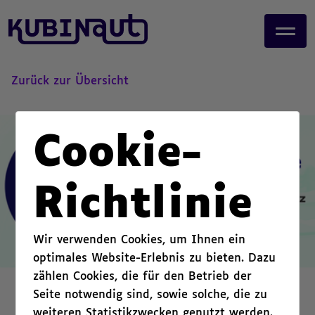
page start,
J
main content start,
u
,
m
p
t
Zurück zur Übersicht
o
m
a
Cookie-
i
n
c
Richtlinie
o
n
t
Wir verwenden Cookies, um Ihnen ein
e
optimales Website-Erlebnis zu bieten. Dazu
n
zählen Cookies, die für den Betrieb der
t
.
Seite notwendig sind, sowie solche, die zu
weiteren Statistikzwecken genutzt werden.