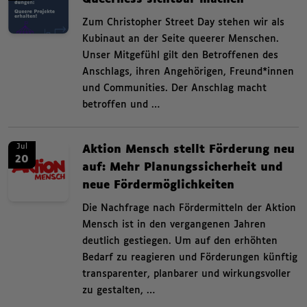
,
Zum Christopher Street Day stehen wir als
Kubinaut an der Seite queerer Menschen.
Unser Mitgefühl gilt den Betroffenen des
Anschlags, ihren Angehörigen, Freund*innen
und Communities. Der Anschlag macht
betroffen und …
News. Aktion Mensch stellt Förderung neu auf: Mehr Planungssicherheit un
News.
Jul
Aktion Mensch stellt Förderung neu
20
auf: Mehr Planungssicherheit und
neue Fördermöglichkeiten
,
Die Nachfrage nach Fördermitteln der Aktion
Mensch ist in den vergangenen Jahren
deutlich gestiegen. Um auf den erhöhten
Bedarf zu reagieren und Förderungen künftig
transparenter, planbarer und wirkungsvoller
zu gestalten, …