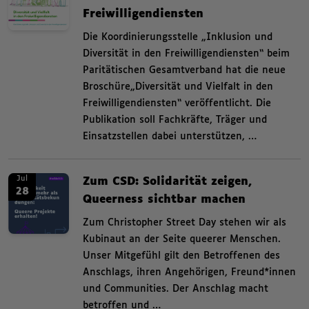
Freiwilligendiensten
,
Die Koordinierungsstelle „Inklusion und
Diversität in den Freiwilligendiensten“ beim
Paritätischen Gesamtverband hat die neue
Broschüre„Diversität und Vielfalt in den
Freiwilligendiensten“ veröffentlicht. Die
Publikation soll Fachkräfte, Träger und
Einsatzstellen dabei unterstützen, …
News. Zum CSD: Solidarität zeigen, Queerness sichtbar machen Zum Christ
News.
Jul
Zum CSD: Solidarität zeigen,
28
Queerness sichtbar machen
,
Zum Christopher Street Day stehen wir als
Kubinaut an der Seite queerer Menschen.
Unser Mitgefühl gilt den Betroffenen des
Anschlags, ihren Angehörigen, Freund*innen
und Communities. Der Anschlag macht
betroffen und …