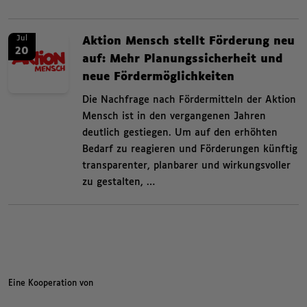
News. Aktion Mensch stellt Förderung neu auf: Mehr Planungssicherheit un
News.
Jul
Aktion Mensch stellt Förderung neu
20
auf: Mehr Planungssicherheit und
neue Fördermöglichkeiten
,
Die Nachfrage nach Fördermitteln der Aktion
Mensch ist in den vergangenen Jahren
deutlich gestiegen. Um auf den erhöhten
Bedarf zu reagieren und Förderungen künftig
transparenter, planbarer und wirkungsvoller
zu gestalten, …
Kategorien beziehungsweise Filter ende.
Eine Kooperation von