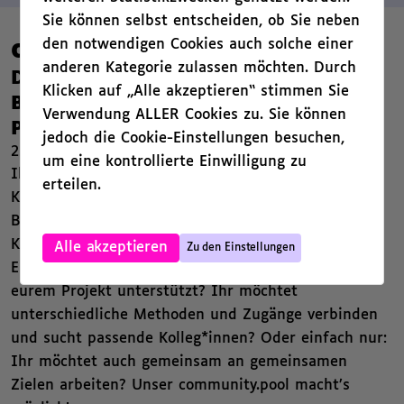
Sie können selbst entscheiden, ob Sie neben
den notwendigen Cookies auch solche einer
community.pool
anderen Kategorie zulassen möchten. Durch
Die Kontaktbörse für Fachkräfte im
Klicken auf „Alle akzeptieren“ stimmen Sie
Bereich der Kunst, Kultur und
Verwendung ALLER Cookies zu. Sie können
Pädagogik aus ganz Deutschland
jedoch die Cookie-Einstellungen besuchen,
22. November 2023
um eine kontrollierte Einwilligung zu
Ihr wolltet schon immer wissen, wer in eurer
erteilen.
Kommune oder Stadt im Bereich der Kulturellen
Bildung unterwegs ist und welche
,
Kompetenzbereiche abdeckt? Ihr sucht als
Alle akzeptieren
Zu den Einstellungen
Einrichtung eine freischaffende Person, die euch bei
eurem Projekt unterstützt? Ihr möchtet
unterschiedliche Methoden und Zugänge verbinden
und sucht passende Kolleg*innen? Oder einfach nur:
Ihr möchtet auch gemeinsam an gemeinsamen
Zielen arbeiten? Unser community.pool macht’s