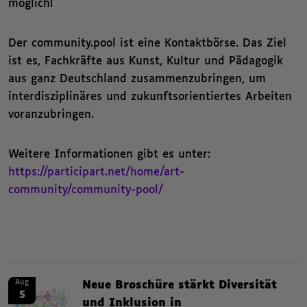
möglich!
Der community.pool ist eine Kontaktbörse. Das Ziel
ist es, Fachkräfte aus Kunst, Kultur und Pädagogik
aus ganz Deutschland zusammenzubringen, um
interdisziplinäres und zukunftsorientiertes Arbeiten
voranzubringen.
Weitere Informationen gibt es unter:
https://participart.net/home/art-
community/community-pool/
Zusammenfassende Informat
News. Neue Broschüre stärkt Diversität und Inklusion in Freiwilligendienst
News.
Aug
Neue Broschüre stärkt Diversität
5
und Inklusion in