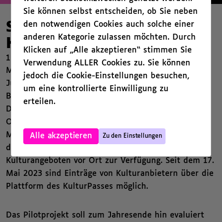
Sie können selbst entscheiden, ob Sie neben
den notwendigen Cookies auch solche einer
Start des Pilotprojekts
anderen Kategorie zulassen möchten. Durch
KulturPass des Bundes
Klicken auf „Alle akzeptieren“ stimmen Sie
19. Juni 2023
Verwendung ALLER Cookies zu. Sie können
Mit der Freischaltung der
KulturPass-App
am 14.
jedoch die Cookie-Einstellungen besuchen,
Juni 2023 geht das Pilotprojekt KulturPass des
um eine kontrollierte Einwilligung zu
Bundes in die Umsetzungsphase. Durch den
erteilen.
Download der App und eine Registrierung mit dem
Online-Ausweis steht bundesweit allen jungen
,
Menschen, die 2023 18 Jahre alt werden, ein
Alle akzeptieren
Zu den Einstellungen
digitales Guthaben von 200 Euro zur Nutzung von
Kulturangeboten vor Ort zur Verfügung. Seit dem 17.
Mai 2023 sind Einträge von Kulturanbietern über die
Plattform des KulturPasses möglich.
Das Pilotprojekt soll zum Jahresende hin evaluiert