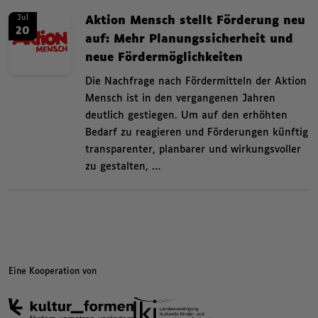
News. Aktion Mensch stellt Förderung neu auf: Mehr Planungssicherheit un
News.
Jul
Aktion Mensch stellt Förderung neu
20
auf: Mehr Planungssicherheit und
neue Fördermöglichkeiten
,
Die Nachfrage nach Fördermitteln der Aktion
Mensch ist in den vergangenen Jahren
deutlich gestiegen. Um auf den erhöhten
Bedarf zu reagieren und Förderungen künftig
transparenter, planbarer und wirkungsvoller
zu gestalten, …
Kategorien beziehungsweise Filter ende.
Eine Kooperation von