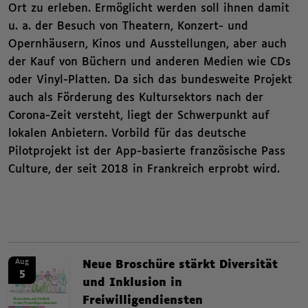
Ort zu erleben. Ermöglicht werden soll ihnen damit
u. a. der Besuch von Theatern, Konzert- und
Opernhäusern, Kinos und Ausstellungen, aber auch
der Kauf von Büchern und anderen Medien wie CDs
oder Vinyl-Platten. Da sich das bundesweite Projekt
auch als Förderung des Kultursektors nach der
Corona-Zeit versteht, liegt der Schwerpunkt auf
lokalen Anbietern. Vorbild für das deutsche
Pilotprojekt ist der App-basierte französische Pass
Culture, der seit 2018 in Frankreich erprobt wird.
Zusammenfassende Informat
News. Neue Broschüre stärkt Diversität und Inklusion in Freiwilligendienst
News.
Aug
Neue Broschüre stärkt Diversität
5
und Inklusion in
Freiwilligendiensten