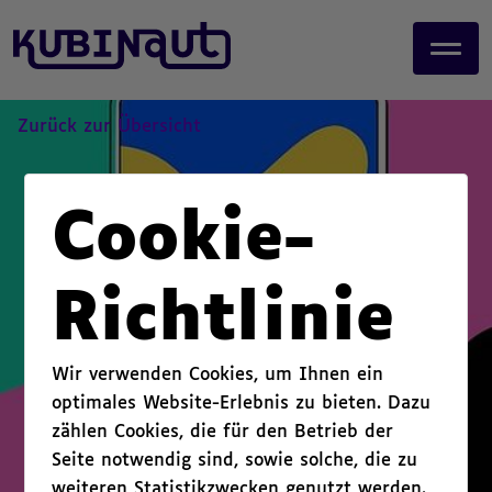
page start,
J
main content start,
u
,
m
p
t
Zurück zur Übersicht
o
m
a
Cookie-
i
n
c
Richtlinie
o
n
t
Wir verwenden Cookies, um Ihnen ein
e
optimales Website-Erlebnis zu bieten. Dazu
n
zählen Cookies, die für den Betrieb der
t
.
Seite notwendig sind, sowie solche, die zu
weiteren Statistikzwecken genutzt werden.