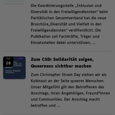
,
Die Koordinierungsstelle „Inklusion und
Diversität in den Freiwilligendiensten“ beim
Paritätischen Gesamtverband hat die neue
Broschüre„Diversität und Vielfalt in den
Freiwilligendiensten“ veröffentlicht. Die
Publikation soll Fachkräfte, Träger und
Einsatzstellen dabei unterstützen, …
News. Zum CSD: Solidarität zeigen, Queerness sichtbar machen Zum Christ
News.
Jul
Zum CSD: Solidarität zeigen,
28
Queerness sichtbar machen
,
Zum Christopher Street Day stehen wir als
Kubinaut an der Seite queerer Menschen.
Unser Mitgefühl gilt den Betroffenen des
Anschlags, ihren Angehörigen, Freund*innen
und Communities. Der Anschlag macht
betroffen und …