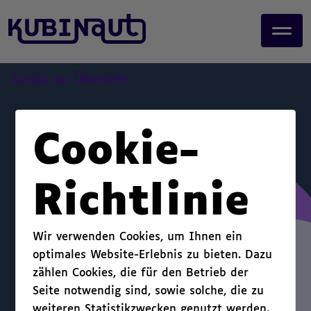
page start,
J
main content start,
u
,
m
p
t
Zurück zur Übersicht
o
m
a
Cookie-
i
n
c
Richtlinie
o
n
t
Wir verwenden Cookies, um Ihnen ein
e
optimales Website-Erlebnis zu bieten. Dazu
n
zählen Cookies, die für den Betrieb der
t
.
Seite notwendig sind, sowie solche, die zu
weiteren Statistikzwecken genutzt werden.