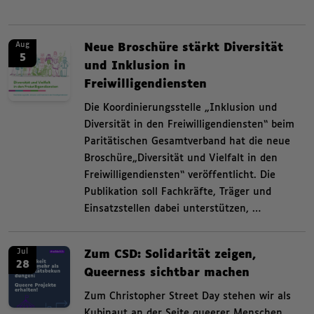
Zusammenfassende Informat
News. Neue Broschüre stärkt Diversität und Inklusion in Freiwilligendienst
News.
Aug
Neue Broschüre stärkt Diversität
5
und Inklusion in
Freiwilligendiensten
,
Die Koordinierungsstelle „Inklusion und
Diversität in den Freiwilligendiensten“ beim
Paritätischen Gesamtverband hat die neue
Broschüre„Diversität und Vielfalt in den
Freiwilligendiensten“ veröffentlicht. Die
Publikation soll Fachkräfte, Träger und
Einsatzstellen dabei unterstützen, …
News. Zum CSD: Solidarität zeigen, Queerness sichtbar machen Zum Christ
News.
Jul
Zum CSD: Solidarität zeigen,
28
Queerness sichtbar machen
,
Zum Christopher Street Day stehen wir als
Kubinaut an der Seite queerer Menschen.