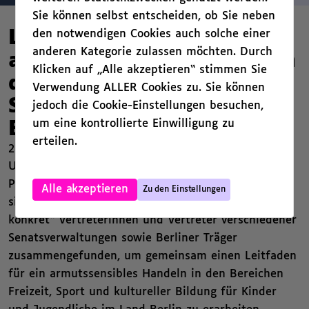
Sie können selbst entscheiden, ob Sie neben
den notwendigen Cookies auch solche einer
Leitfaden für ein
anderen Kategorie zulassen möchten. Durch
armutssensibles Handeln in
Klicken auf „Alle akzeptieren“ stimmen Sie
den Bereichen Frei­zeit,
Verwendung ALLER Cookies zu. Sie können
Sport und kultureller
jedoch die Cookie-Einstellungen besuchen,
um eine kontrollierte Einwilligung zu
Bildung
erteilen.
23. Oktober 2024
Unter dem Dach der Landeskommission zur
,
Prävention von Kinder- und Familienarmut haben
Alle akzeptieren
Zu den Einstellungen
sich in der AG „Strategieumsetzung
konkret“ Vertreterinnen und Vertreter verschiedener
Senatsverwaltungen sowie Berliner Träger
zusammengefunden, um gemeinsam einen Leitfaden
für ein armutssensibles Handeln in den Bereichen
Frei­zeit, Sport und kultureller Bildung für Kinder