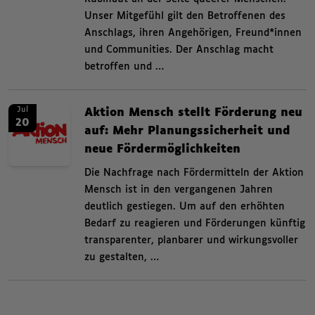
Unser Mitgefühl gilt den Betroffenen des
Anschlags, ihren Angehörigen, Freund*innen
und Communities. Der Anschlag macht
betroffen und …
News. Aktion Mensch stellt Förderung neu auf: Mehr Planungssicherheit un
News.
Jul
Aktion Mensch stellt Förderung neu
20
auf: Mehr Planungssicherheit und
neue Fördermöglichkeiten
,
Die Nachfrage nach Fördermitteln der Aktion
Mensch ist in den vergangenen Jahren
deutlich gestiegen. Um auf den erhöhten
Bedarf zu reagieren und Förderungen künftig
transparenter, planbarer und wirkungsvoller
zu gestalten, …
Kategorien beziehungsweise Filter ende.