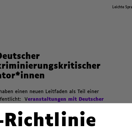
Leichte Spr
Deutscher
riminierungskritischer
ator*innen
haben einen neuen Leitfaden als Teil einer
fentlicht: V
eranstaltungen mit Deutscher
ischer Leitfaden für Organisator*innen
.
-Richtlinie
tzten Jahren begonnen, bei öffentlichen
hen Deutsch und
Deutscher Gebärdensprache