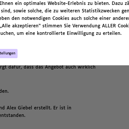
hnen ein optimales Website-Erlebnis zu bieten. Dazu zä
Einbindung von Tauben Mitwirkenden und
 sind, sowie solche, die zu weiteren Statistikzwecken ge
iminierungsmaßnahme, die Zugänge schafft und
neben den notwendigen Cookies auch solche einer andere
 nicht immer. Problematisch ist eine rein
 „Alle akzeptieren“ stimmen Sie Verwendung ALLER Cooki
Taubes Publikum erreicht oder die Inhalte nicht
uchen, um eine kontrollierte Einwilligung zu erteilen.
schenden kein Vorbereitungsmaterial bekommen
 sich dabei
Diskriminierungserfahrungen
für
 lückenhaft bleiben. Wichtig zu wissen: Es gibt
tellungen
ebildete Dolmetschende, die zur Verfügung
orgt dafür, dass das Angebot auch wirklich
aden.
 Alex Giebel erstellt. Er ist in
entstanden.