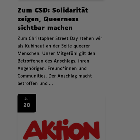
News.
Zum CSD: Solidarität
zeigen, Queerness
sichtbar machen
,
Zum Christopher Street Day stehen wir
als Kubinaut an der Seite queerer
Menschen. Unser Mitgefühl gilt den
Betroffenen des Anschlags, ihren
Angehörigen, Freund*innen und
Communities. Der Anschlag macht
betroffen und …
News. Aktion Mensch stellt Förderung neu auf: Mehr Planungssiche
Jul
20