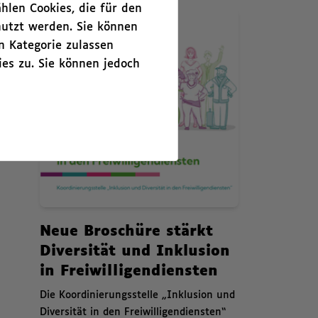
hlen Cookies, die für den
Zusammenfassende Infor
News. Neue Broschüre stärkt Diversität und Inklusion in Freiwillig
Aug
nutzt werden. Sie können
5
n Kategorie zulassen
es zu. Sie können jedoch
News.
Neue Broschüre stärkt
Diversität und Inklusion
in Freiwilligendiensten
,
Die Koordinierungsstelle „Inklusion und
Diversität in den Freiwilligendiensten“