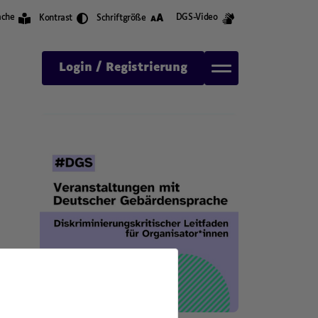
A
ache
DGS-Video
Kontrast
Schriftgröße
A
Login / Registrierung
,