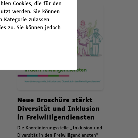
hlen Cookies, die für den
Zusammenfassende Infor
News. Neue Broschüre stärkt Diversität und Inklusion in Freiwillig
Aug
nutzt werden. Sie können
5
n Kategorie zulassen
es zu. Sie können jedoch
News.
Neue Broschüre stärkt
Diversität und Inklusion
in Freiwilligendiensten
,
Die Koordinierungsstelle „Inklusion und
Diversität in den Freiwilligendiensten“