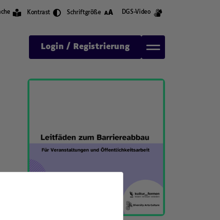
A
ache
DGS-Video
Kontrast
Schriftgröße
A
Login / Registrierung
,