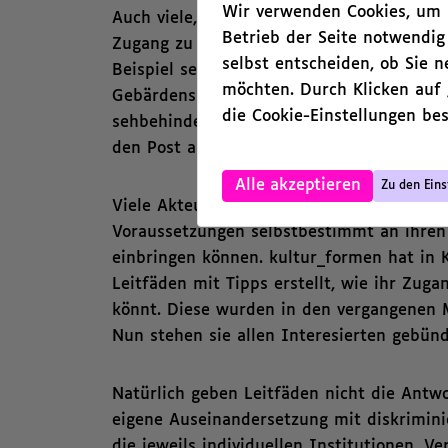
Wir verwenden Cookies, um I
Auch viele, die Projekte selbst organisier
Betrieb der Seite notwendig
Zugang zu Fördergeldern, Räumen oder Fo
selbst entscheiden, ob Sie 
Beispiel sein: Es gibt keine Verdolmetsc
möchten. Durch Klicken auf
Gebärdensprache. Ein Vortrag ist in akade
die Cookie-Einstellungen bes
sehbehinderte junge Menschen verpassen 
den Post auf Instagram keine Bildbeschr
,
Alle akzeptieren
Zu den Eins
Viele Akteur*innen wollen erfahren, wie 
Voraussetzungen selbstbestimmt an ihren
einbringen können. kultur_formen hat in 
Leitfäden mit Tipps erstellt, wie ihr Zug
könnt. Diese wurden in den vergangenen M
Nun stehen sie allen Interesierten gebünd
Natürlich geben Leitfäden nicht die Antwor
eigene Auseinandersetzung mit diskrimin
die jeweils individuellen Institutionen, V