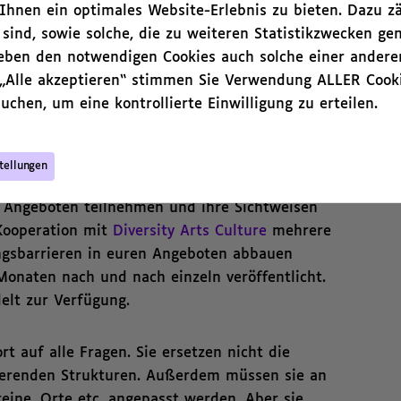
hnen ein optimales Website-Erlebnis zu bieten. Dazu zä
en wollen, haben keinen gleichberechtigten
 sind, sowie solche, die zu weiteren Statistikzwecken ge
rtbildungsmöglichkeiten. Barrieren können zum
neben den notwendigen Cookies auch solche einer andere
hung zwischen Deutsch und Deutscher
 „Alle akzeptieren“ stimmen Sie Verwendung ALLER Cooki
mischer Sprache formuliert. Blinde und
uchen, um eine kontrollierte Einwilligung zu erteilen.
die Werbung für einen Workshop, weil es für
eibung gibt.
tellungen
Menschen mit unterschiedlichen
 Angeboten teilnehmen und ihre Sichtweisen
Kooperation mit
Diversity Arts Culture
mehrere
angsbarrieren in euren Angeboten abbauen
onaten nach und nach einzeln veröffentlicht.
elt zur Verfügung.
t auf alle Fragen. Sie ersetzen nicht die
ierenden Strukturen. Außerdem müssen sie an
ereine, Orte etc. angepasst werden. Aber sie