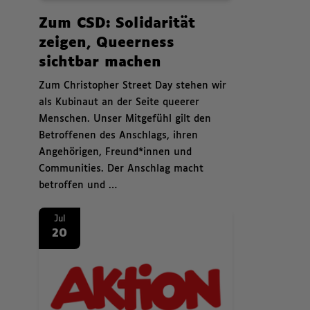
News.
Zum CSD: Solidarität
zeigen, Queerness
sichtbar machen
,
Zum Christopher Street Day stehen wir
als Kubinaut an der Seite queerer
Menschen. Unser Mitgefühl gilt den
Betroffenen des Anschlags, ihren
Angehörigen, Freund*innen und
Communities. Der Anschlag macht
betroffen und …
News. Aktion Mensch stellt Förderung neu auf: Mehr Planungssiche
Jul
20