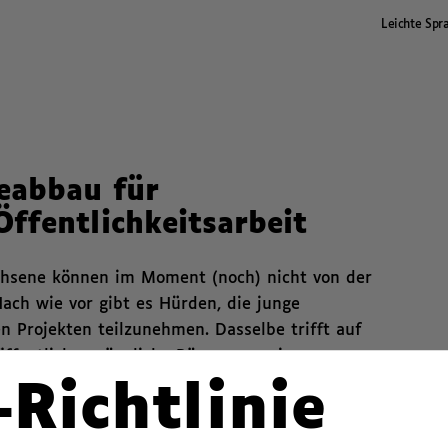
Leichte Spr
eabbau für
ffentlichkeitsarbeit
achsene können im Moment (noch) nicht von der
 Nach wie vor gibt es Hürden, die junge
n Projekten teilzunehmen. Dasselbe trifft auf
 öffentlich zugängliche Räume gemeinsam
en jedoch nicht alle Menschen diese kollektiven
-Richtlinie
tgestalten.