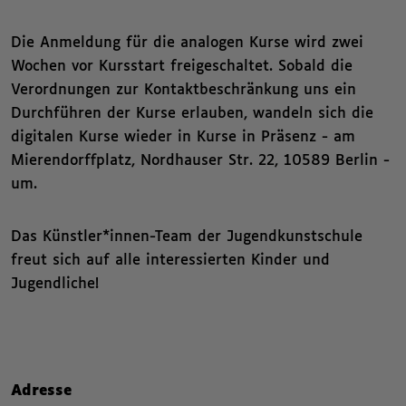
Die Anmeldung für die analogen Kurse wird zwei
Wochen vor Kursstart freigeschaltet. Sobald die
Verordnungen zur Kontaktbeschränkung uns ein
Durchführen der Kurse erlauben, wandeln sich die
digitalen Kurse wieder in Kurse in Präsenz - am
Mierendorffplatz, Nordhauser Str. 22, 10589 Berlin -
um.
Das Künstler*innen-Team der Jugendkunstschule
freut sich auf alle interessierten Kinder und
Jugendliche!
Nachfolgend die Kategorien beziehungsweise Filter des Beitrags.
Zusammenfassende Informat
,
Adresse