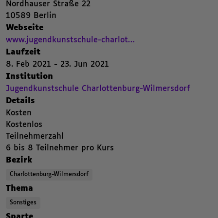
Nordhauser Straße 22
,
10589 Berlin
,
Webseite
Beitrags Webseite. Öffnet einen neuen Browser Tab.
,
www.jugendkunstschule-charlot…
,
Laufzeit
8. Feb 2021 - 23. Jun 2021
8. Februar 2021 bis 23. Juni 2021
,
,
Institution
Jugendkunstschule Charlottenburg-Wilmersdorf. Zur Seite von Jugendkuns
,
Jugendkunstschule Charlottenburg-Wilmersdorf
,
Details
Kosten
,
Kostenlos
Teilnehmerzahl
,
6 bis 8 Teilnehmer pro Kurs
,
,
Bezirk
Charlottenburg-Wilmersdorf
,
,
,
Thema
Sonstiges
,
,
,
Sparte