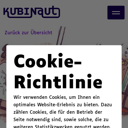
page start,
J
main content start,
u
,
m
p
t
Zurück zur Übersicht
o
m
a
Cookie-
i
n
c
Richtlinie
o
n
t
Wir verwenden Cookies, um Ihnen ein
e
optimales Website-Erlebnis zu bieten. Dazu
n
zählen Cookies, die für den Betrieb der
t
.
Seite notwendig sind, sowie solche, die zu
weiteren Statistikzwecken genutzt werden.