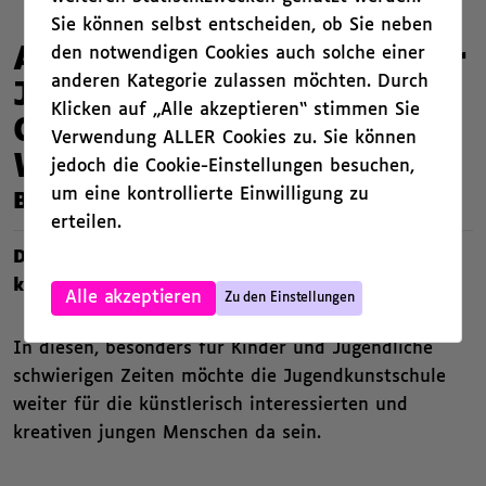
Sie können selbst entscheiden, ob Sie neben
den notwendigen Cookies auch solche einer
Aktuelle Informationen der
anderen Kategorie zulassen möchten. Durch
Jugendkunstschule
Klicken auf „Alle akzeptieren“ stimmen Sie
Charlottenburg-
Verwendung ALLER Cookies zu. Sie können
Wilmersdorf
jedoch die Cookie-Einstellungen besuchen,
um eine kontrollierte Einwilligung zu
,
Beschreibung
erteilen.
Die Jugendkunstschule bietet aktuell
,
künstlerische Kurse auf Distanz an.
Alle akzeptieren
Zu den Einstellungen
In diesen, besonders für Kinder und Jugendliche
schwierigen Zeiten möchte die Jugendkunstschule
weiter für die künstlerisch interessierten und
kreativen jungen Menschen da sein.