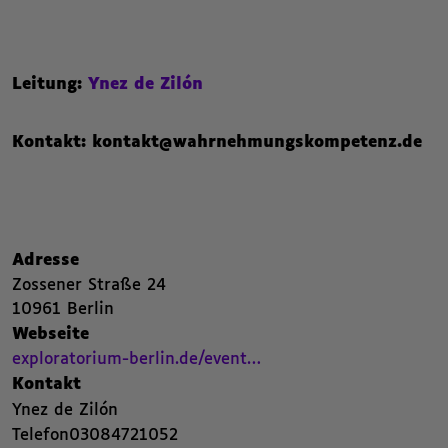
Leitung:
Ynez de Zilón
Kontakt: kontakt@wahrnehmungskompetenz.de
Nachfolgend die Kategorien beziehungsweise Filter des Beitrags.
Zusammenfassende Informat
,
Adresse
Zossener Straße 24
,
10961 Berlin
,
Webseite
Beitrags Webseite. Öffnet einen neuen Browser Tab.
,
exploratorium-berlin.de/event…
,
Kontakt
Ynez de Zilón
,
Telefon
03084721052