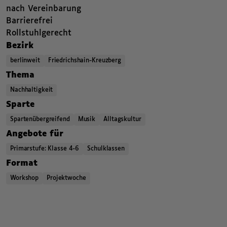
,
nach Vereinbarung
Barrierefrei
,
Rollstuhlgerecht
,
,
Bezirk
berlinweit
Friedrichshain-Kreuzberg
,
,
,
Thema
Nachhaltigkeit
,
,
,
Sparte
Spartenübergreifend
Musik
Alltagskultur
,
,
,
Angebote für
Primarstufe: Klasse 4-6
Schulklassen
,
,
,
Format
Workshop
Projektwoche
,
,
Kategorien beziehungsweise Filter ende.