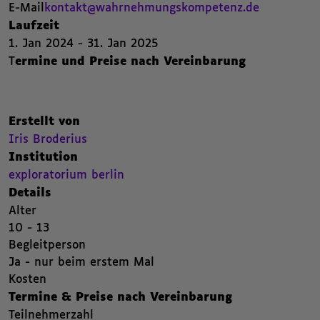
,
E-Mail
kontakt@wahrnehmungskompetenz.de
,
,
,
Laufzeit
1. Jan 2024 - 31. Jan 2025
1. Januar 2024 bis 31. Januar 2025
T
ermine und Preise nach Vereinbarung
,
,
Erstellt von
Iris Broderius . Zur Seite von Iris Broderius auf Kubinaut wechseln.
Iris Broderius
,
,
,
Institution
exploratorium berlin. Zur Seite von exploratorium berlin auf Kubinaut wec
,
exploratorium berlin
,
Details
Alter
,
10 - 13
Begleitperson
,
Ja - nur beim erstem Mal
Kosten
Termine & Preise nach Vereinbarung
,
Teilnehmerzahl