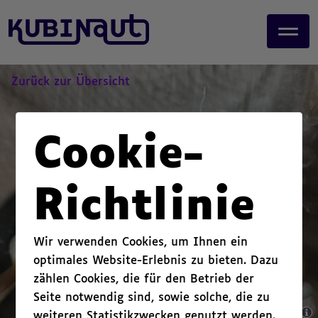
page start,
J
main content start,
u
,
m
p
t
Zurück zur Übersicht
o
m
a
Cookie-
i
n
c
Richtlinie
o
n
t
Wir verwenden Cookies, um Ihnen ein
e
optimales Website-Erlebnis zu bieten. Dazu
n
zählen Cookies, die für den Betrieb der
t
.
Seite notwendig sind, sowie solche, die zu
weiteren Statistikzwecken genutzt werden.
,