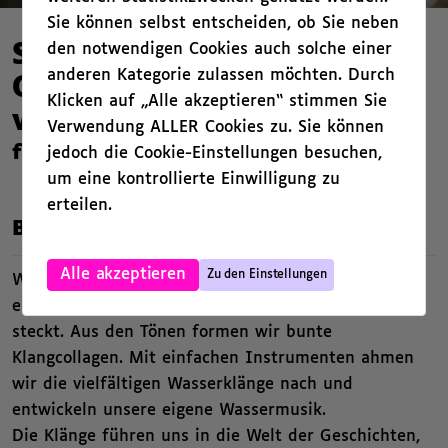
Sie können selbst entscheiden, ob Sie neben
den notwendigen Cookies auch solche einer
Sprudelnde Klänge und
anderen Kategorie zulassen möchten. Durch
Geschichten vom
Klicken auf „Alle akzeptieren“ stimmen Sie
versteckten Wasser
Verwendung ALLER Cookies zu. Sie können
für Schulklassen der Stufen 4-6
jedoch die Cookie-Einstellungen besuchen,
um eine kontrollierte Einwilligung zu
erteilen.
,
Beschreibung
,
Alle akzeptieren
Zu den Einstellungen
Wir lassen Wasser klingen und lauschen ihm. Wir
entdecken den Reichtum an Tönen, der in ihm
steckt. Aus den Tönen formen wir bunte
Klangcollagen. Mit einfachen Instrumenten ahmen
wir die vielfältigen Wasserklänge nach und
entwickeln unsere eigene Wassermusik.
Die Klänge führen uns in die Welt der Geschichten,