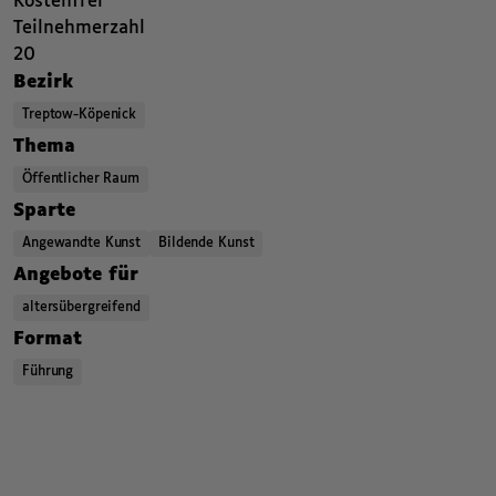
Kostenfrei
Teilnehmerzahl
,
20
,
,
Bezirk
Treptow-Köpenick
,
,
,
Thema
Öffentlicher Raum
,
,
,
Sparte
Angewandte Kunst
Bildende Kunst
,
,
,
Angebote für
altersübergreifend
,
,
,
Format
Führung
,
,
Kategorien beziehungsweise Filter ende.