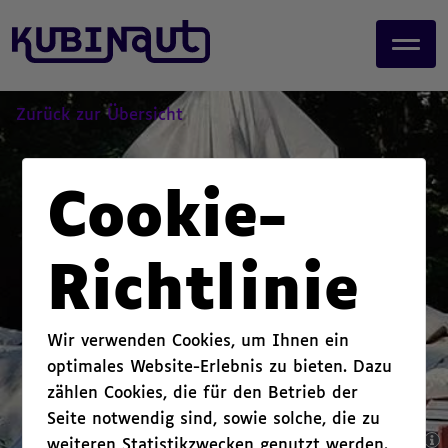
page start,
J
main content start,
u
,
m
p
t
Zurück zur Übersicht
o
m
a
Cookie-
i
n
c
Richtlinie
o
n
t
Wir verwenden Cookies, um Ihnen ein
e
optimales Website-Erlebnis zu bieten. Dazu
n
zählen Cookies, die für den Betrieb der
t
.
Seite notwendig sind, sowie solche, die zu
weiteren Statistikzwecken genutzt werden.
,