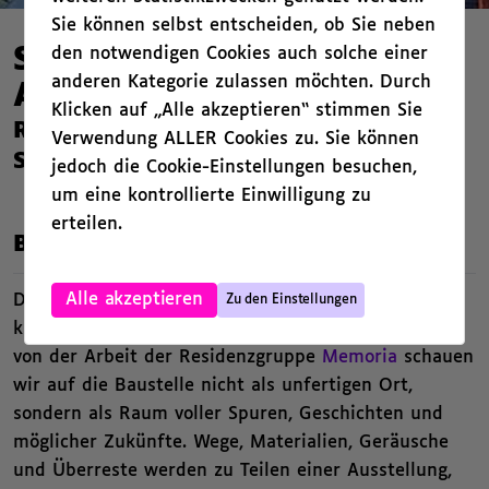
Sie können selbst entscheiden, ob Sie neben
den notwendigen Cookies auch solche einer
Suche nach der geheimen
anderen Kategorie zulassen möchten. Durch
Ausstellung
Klicken auf „Alle akzeptieren“ stimmen Sie
Rundgang über die Baustelle des
Verwendung ALLER Cookies zu. Sie können
Spreeparks mit Heidi Kirk
jedoch die Cookie-Einstellungen besuchen,
um eine kontrollierte Einwilligung zu
erteilen.
,
Beschreibung
,
Alle akzeptieren
Dieser Rundgang lädt dazu ein, den Spreepark als
Zu den Einstellungen
künstlerische Landschaft zu entdecken. Inspiriert
von der Arbeit der Residenzgruppe
Memoria
schauen
wir auf die Baustelle nicht als unfertigen Ort,
sondern als Raum voller Spuren, Geschichten und
möglicher Zukünfte. Wege, Materialien, Geräusche
und Überreste werden zu Teilen einer Ausstellung,