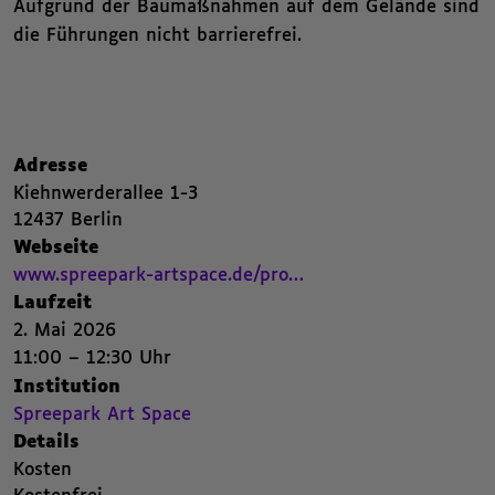
Aufgrund der Baumaßnahmen auf dem Gelände sind
die Führungen nicht barrierefrei.
Nachfolgend die Kategorien beziehungsweise Filter des Beitrags.
Zusammenfassende Informat
,
Adresse
Kiehnwerderallee 1-3
,
12437 Berlin
,
Webseite
Beitrags Webseite. Öffnet einen neuen Browser Tab.
,
www.spreepark-artspace.de/pro…
,
Laufzeit
2. Mai 2026
2. Mai 2026
11:00 – 12:30 Uhr
,
,
Institution
Spreepark Art Space. Zur Seite von Spreepark Art Space auf Kubinaut wech
,
Spreepark Art Space
,
Details
Kosten
,