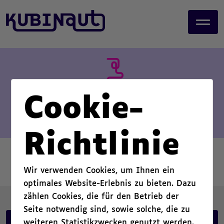
page start,
J
main content start,
u
,
m
p
t
o
m
a
Cookie-
i
n
c
Richtlinie
o
n
t
Wir verwenden Cookies, um Ihnen ein
e
optimales Website-Erlebnis zu bieten. Dazu
n
zählen Cookies, die für den Betrieb der
t
.
Seite notwendig sind, sowie solche, die zu
Kubinaut auf Facebook
weiteren Statistikzwecken genutzt werden.