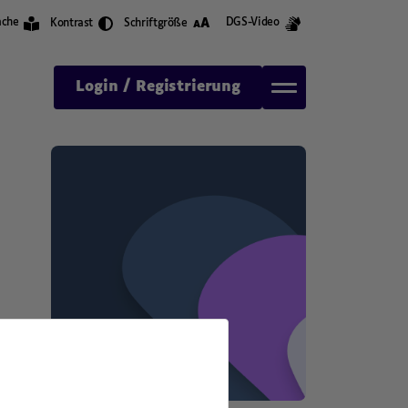
A
ache
DGS-Video
Kontrast
Schriftgröße
A
Login / Registrierung
,