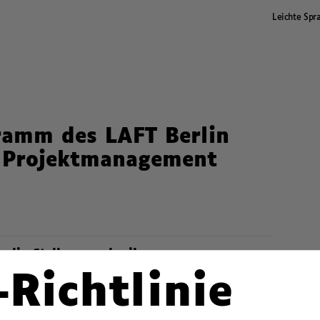
Leichte Spr
ramm des LAFT Berlin
: Projektmanagement
rlin Stellenausschreibung:
-Richtlinie
iative des LAFT Berlin, die dezidiert auf die