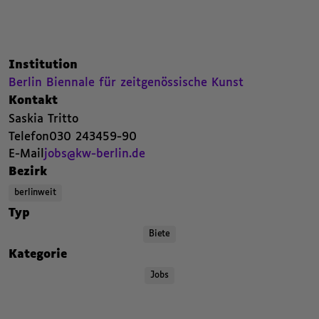
Nachfolgend die Kategorien beziehungsweise Filter des Beitrags.
Kategorien beziehungsweise Filter ende.
Zusammenfassende Informat
,
Institution
Berlin Biennale für zeitgenössische Kunst. Zur Seite von Berlin Biennale 
,
Berlin Biennale für zeitgenössische Kunst
,
Kontakt
Saskia Tritto
,
Telefon
030 243459-90
,
E-Mail
jobs@kw-berlin.de
,
,
Bezirk
berlinweit
,
,
,
Typ
Biete
,
,
Kategorie
Jobs
,
Kategorien beziehungsweise Filter ende.