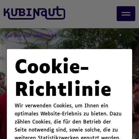
page start,
J
main content start,
u
,
m
p
t
Zurück zur Übersicht
o
m
a
Cookie-
i
n
c
Richtlinie
o
n
t
Wir verwenden Cookies, um Ihnen ein
e
optimales Website-Erlebnis zu bieten. Dazu
n
zählen Cookies, die für den Betrieb der
t
.
Seite notwendig sind, sowie solche, die zu
weiteren Statistikzwecken genutzt werden.
,