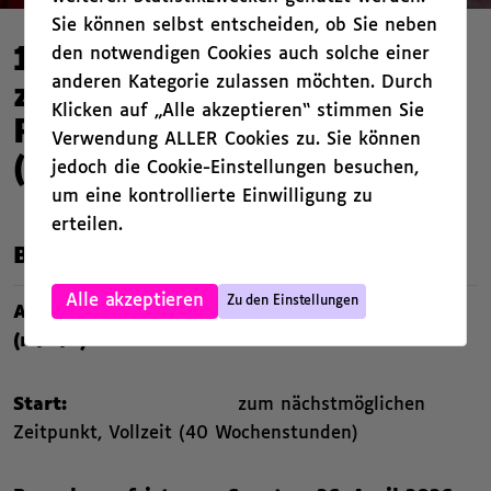
Sie können selbst entscheiden, ob Sie neben
den notwendigen Cookies auch solche einer
14. Berlin Biennale für
anderen Kategorie zulassen möchten. Durch
zeitgenössische Kunst /
Klicken auf „Alle akzeptieren“ stimmen Sie
Referent*in Vermittlung
Verwendung ALLER Cookies zu. Sie können
(w/m/d), Vollzeit befristet
jedoch die Cookie-Einstellungen besuchen,
um eine kontrollierte Einwilligung zu
erteilen.
,
Beschreibung
,
Alle akzeptieren
Zu den Einstellungen
Ausschreibung: Referent*in Vermittlung
(m/w/d) befristet bis zum 31. Oktober 2027
Start:
zum nächstmöglichen
Zeitpunkt, Vollzeit (40 Wochenstunden)