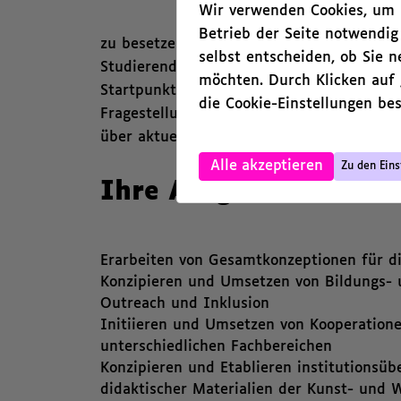
Wir verwenden Cookies, um I
Betrieb der Seite notwendig
zu besetzen. Haus Bastian ist ein Ort für
selbst entscheiden, ob Sie 
Studierende, Kinder und Familien, Jugend
möchten. Durch Klicken auf
Startpunkt, um in die Sammlungen der St
die Cookie-Einstellungen bes
Fragestellungen in kreativer Form zu disk
über aktuelle und zukunftsweisende Frage
,
Alle akzeptieren
Zu den Eins
Ihre Aufgaben
Erarbeiten von Gesamtkonzeptionen für di
Konzipieren und Umsetzen von Bildungs- u
Outreach und Inklusion
Initiieren und Umsetzen von Kooperation
unterschiedlichen Fachbereichen
Konzipieren und Etablieren institutionsüb
didaktischer Materialien der Kunst- und 