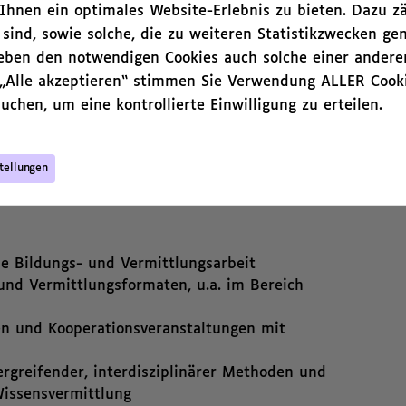
hnen ein optimales Website-Erlebnis zu bieten. Dazu zä
 sind, sowie solche, die zu weiteren Statistikzwecken ge
 ein breites Publikum: Schüler:innen und
neben den notwendigen Cookies auch solche einer andere
liche und Erwachsene finden hier einen idealen
 „Alle akzeptieren“ stimmen Sie Verwendung ALLER Cooki
aatlichen Museen zu Berlin einzutauchen und
uchen, um eine kontrollierte Einwilligung zu erteilen.
utieren. Haus Bastian bietet ein Forum, um
stellungen der Bildungsarbeit zu verhandeln.
tellungen
e Bildungs- und Vermittlungsarbeit
nd Vermittlungsformaten, u.a. im Bereich
en und Kooperationsveranstaltungen mit
ergreifender, interdisziplinärer Methoden und
Wissensvermittlung