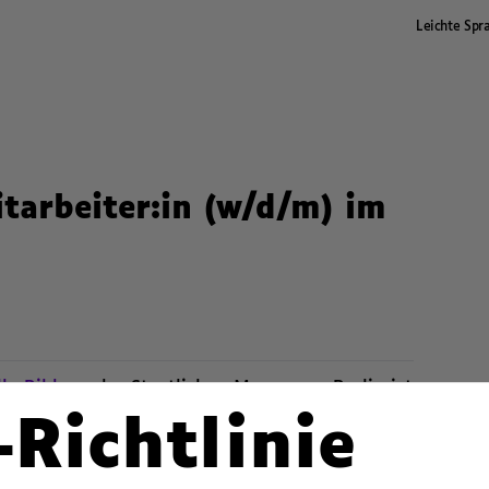
Leichte Spr
itarbeiter:in (w/d/m) im
le Bildung
der Staatlichen Museen zu Berlin ist
-Richtlinie