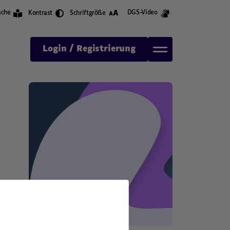
A
ache
DGS-Video
Kontrast
Schriftgröße
A
Login / Registrierung
,