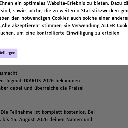
hnen ein optimales Website-Erlebnis zu bieten. Dazu zä
 sind, sowie solche, die zu weiteren Statistikzwecken ge
neben den notwendigen Cookies auch solche einer andere
 „Alle akzeptieren“ stimmen Sie Verwendung ALLER Cooki
5 Workshops, 9 Vorstellungen und die
uchen, um eine kontrollierte Einwilligung zu erteilen.
tellungen
ember 2026 gemeinsam mit Anderen
ausmacht
 den Jugend-IKARUS 2026 bekommen
mber dabei und überreiche die Preise!
 Die Teilnahme ist komplett kostenlos. Bei
ns bis 15. August 2026 deinen Namen und