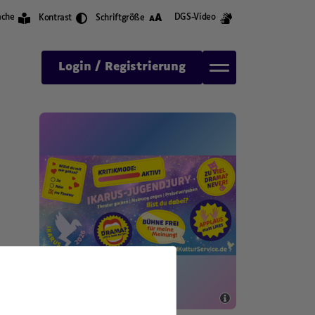
A
ache
DGS-Video
Kontrast
Schriftgröße
A
Login / Registrierung
,
,