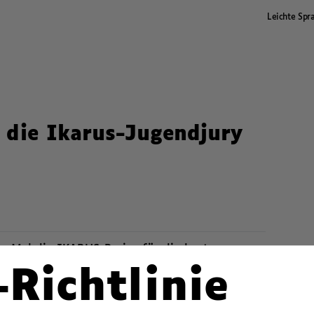
Leichte Spr
 die Ikarus-Jugendjury
 Mal die IKARUS-Preise für die besten
 — und DU kannst mitbestimmen!
-Richtlinie