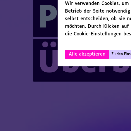
Wir verwenden Cookies, um I
,
Was finde ich hier?
Prof
Proje
Betrieb der Seite notwendig
selbst entscheiden, ob Sie 
Fachveranstaltungen
Per
möchten. Durch Klicken auf
Inserate & Jobs
Inst
die Cookie-Einstellungen bes
Förderung
,
,
Was finde ich hier?
Überb
Alle akzeptieren
Zu den Eins
Schule & Kita
Freizeit & Familie
Was finde ich hier?
Über Kubinaut
Kulturelle Bildung allge