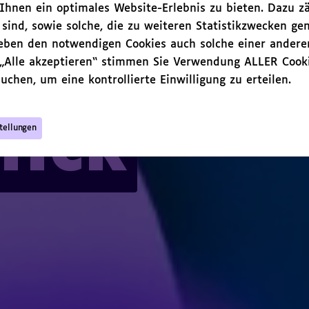
hnen ein optimales Website-Erlebnis zu bieten. Dazu zä
ile
kte
 sind, sowie solche, die zu weiteren Statistikzwecken ge
neben den notwendigen Cookies auch solche einer andere
sonen
 „Alle akzeptieren“ stimmen Sie Verwendung ALLER Cooki
itutionen
uchen, um eine kontrollierte Einwilligung zu erteilen.
lick
tellungen
mein