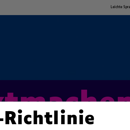
Leichte Spr
ktmache
-Richtlinie