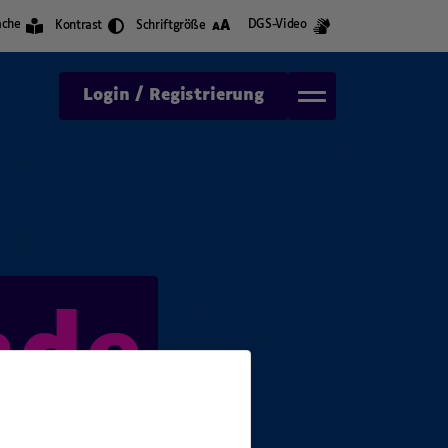
A
ache
DGS-Video
Kontrast
Schriftgröße
A
Login / Registrierung
,
nde